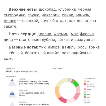
Верхние ноты
:
шоколад
,
клубника
,
чёрная
смородина
,
груша
,
нектарин
,
слива
,
ваниль
,
вишня
— сладкий, сочный старт, как десерт на
закате.
Ноты сердца
:
давана
,
жасмин
,
мак
,
фиалка
,
личи
— цветочная глубина, лёгкая и воздушная.
Базовые ноты
:
тик
,
амбра
,
ваниль
,
бобы тонка
— тёплый, бархатный шлейф, остающийся на
коже.