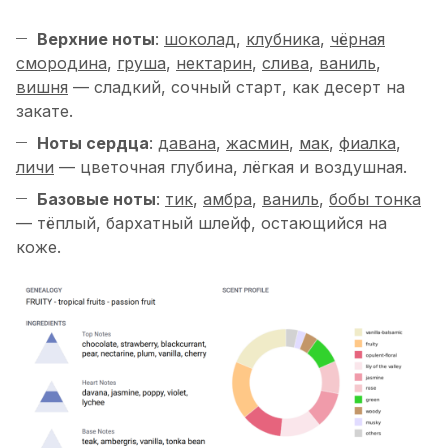
Верхние ноты
:
шоколад
,
клубника
,
чёрная
смородина
,
груша
,
нектарин
,
слива
,
ваниль
,
вишня
— сладкий, сочный старт, как десерт на
закате.
Ноты сердца
:
давана
,
жасмин
,
мак
,
фиалка
,
личи
— цветочная глубина, лёгкая и воздушная.
Базовые ноты
:
тик
,
амбра
,
ваниль
,
бобы тонка
— тёплый, бархатный шлейф, остающийся на
коже.