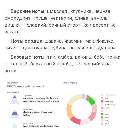
Верхние ноты
:
шоколад
,
клубника
,
чёрная
смородина
,
груша
,
нектарин
,
слива
,
ваниль
,
вишня
— сладкий, сочный старт, как десерт на
закате.
Ноты сердца
:
давана
,
жасмин
,
мак
,
фиалка
,
личи
— цветочная глубина, лёгкая и воздушная.
Базовые ноты
:
тик
,
амбра
,
ваниль
,
бобы тонка
— тёплый, бархатный шлейф, остающийся на
коже.