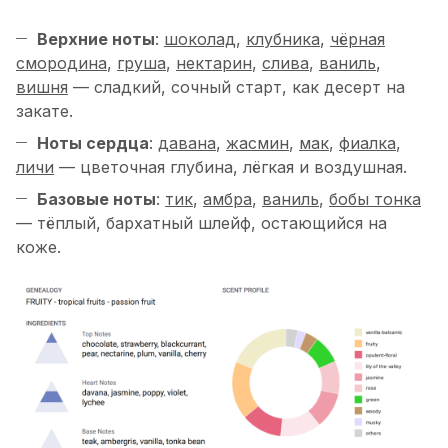
Верхние ноты
:
шоколад
,
клубника
,
чёрная
смородина
,
груша
,
нектарин
,
слива
,
ваниль
,
вишня
— сладкий, сочный старт, как десерт на
закате.
Ноты сердца
:
давана
,
жасмин
,
мак
,
фиалка
,
личи
— цветочная глубина, лёгкая и воздушная.
Базовые ноты
:
тик
,
амбра
,
ваниль
,
бобы тонка
— тёплый, бархатный шлейф, остающийся на
коже.