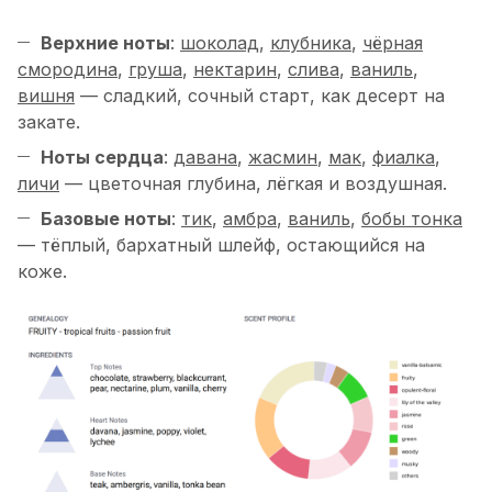
Верхние ноты
:
шоколад
,
клубника
,
чёрная
смородина
,
груша
,
нектарин
,
слива
,
ваниль
,
вишня
— сладкий, сочный старт, как десерт на
закате.
Ноты сердца
:
давана
,
жасмин
,
мак
,
фиалка
,
личи
— цветочная глубина, лёгкая и воздушная.
Базовые ноты
:
тик
,
амбра
,
ваниль
,
бобы тонка
— тёплый, бархатный шлейф, остающийся на
коже.