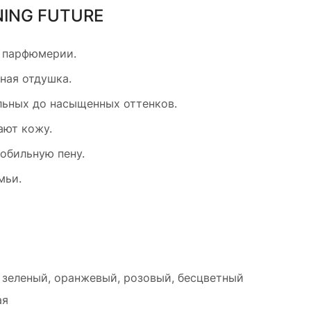
INING FUTURE
 парфюмерии.
ная отдушка.
ельных до насыщенных оттенков.
ают кожу.
обильную пену.
мьи.
, зеленый, оранжевый, розовый, бесцветный
ая