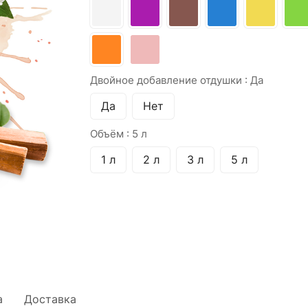
Двойное добавление отдушки :
Да
Да
Нет
Объём :
5 л
1 л
2 л
3 л
5 л
а
Доставка