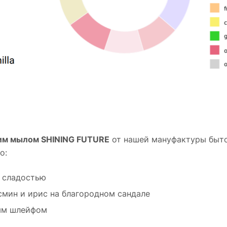
м мылом SHINING FUTURE
от нашей мануфактуры быто
о:
й сладостью
асмин и ирис на благородном сандале
вым шлейфом