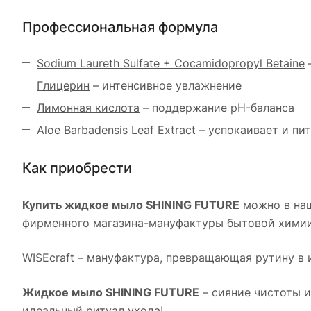
Профессиональная формула
Sodium Laureth Sulfate + Cocamidopropyl Betaine
Глицерин
– интенсивное увлажнение
Лимонная кислота
– поддержание pH-баланса
Aloe Barbadensis Leaf Extract
– успокаивает и пи
Как приобрести
Купить жидкое мыло SHINING FUTURE
можно в наш
фирменного магазина-мануфактуры бытовой химии 
WISEcraft – мануфактура, превращающая рутину в 
Жидкое мыло SHINING FUTURE
– сияние чистоты и
идеальный ритуал ухода!