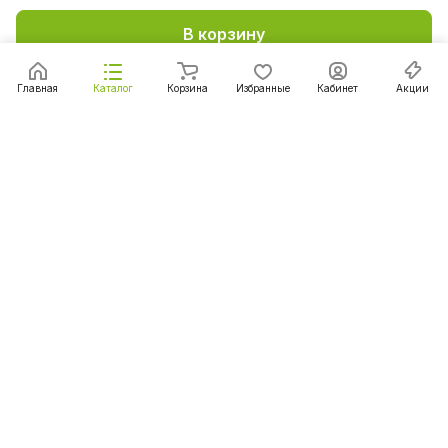
В корзину
Главная
Каталог
Корзина
Избранные
Кабинет
Акции
Подписаться
на новости и акции
Подписаться
Интернет-магазин
Компания
Информация
Помощь