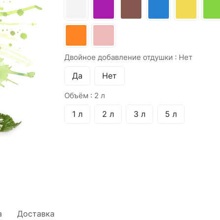
Двойное добавление отдушки :
Нет
Да
Нет
Объём :
2 л
1 л
2 л
3 л
5 л
а
Доставка