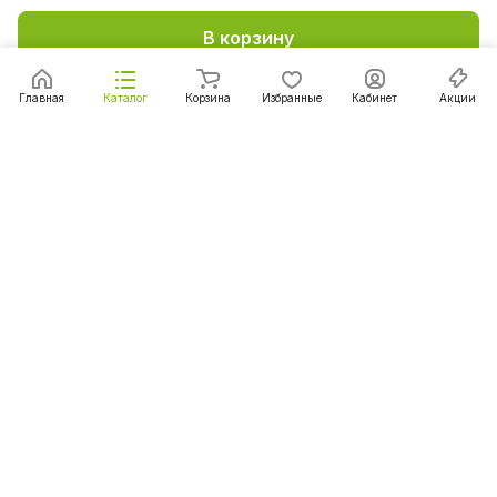
В корзину
Главная
Каталог
Корзина
Избранные
Кабинет
Акции
Подписаться
на новости и акции
Подписаться
Интернет-магазин
Компания
Информация
Помощь