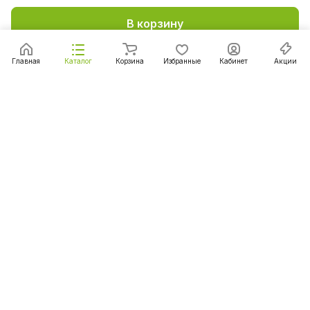
В корзину
Главная
Каталог
Корзина
Избранные
Кабинет
Акции
Подписаться
на новости и акции
Подписаться
Интернет-магазин
Компания
Информация
Помощь