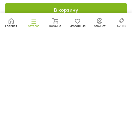
В корзину
Главная
Каталог
Корзина
Избранные
Кабинет
Акции
Подписаться
на новости и акции
Подписаться
Интернет-магазин
Компания
Информация
Помощь