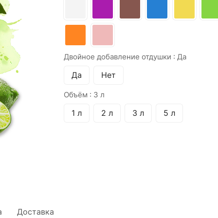
Двойное добавление отдушки :
Да
Да
Нет
Объём :
3 л
1 л
2 л
3 л
5 л
а
Доставка