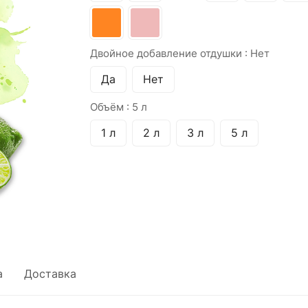
Двойное добавление отдушки :
Нет
Да
Нет
Объём :
5 л
1 л
2 л
3 л
5 л
а
Доставка