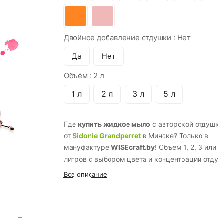
Двойное добавление отдушки :
Нет
Да
Нет
Объём :
2 л
1 л
2 л
3 л
5 л
Где
купить жидкое мыло
с авторской отдуш
от
Sidonie Grandperret
в Минске? Только в
мануфактуре
WISEcraft.by
! Объем 1, 2, 3 или
литров с выбором цвета и концентрации отд
Все описание