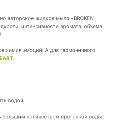
лено авторское жидкое мыло «BROKEN
идкости, интенсивности аромата, объема
!
ся химия эмоций! А для гармоничного
HEART
.
ыть водой.
.
ть большим количеством проточной воды.