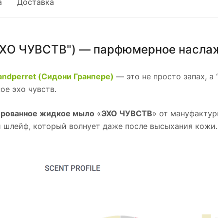
а
Доставка
ХО ЧУВСТВ") — парфюмерное наслажд
randperret (Сидони Гранпере)
— это не просто запах, а
ое эхо чувств.
рованное жидкое мыло
«
ЭХО ЧУВСТВ
» от мануфактур
и шлейф, который волнует даже после высыхания кожи