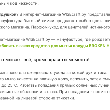
ьный код нежности.
отдушкой
? В интернет-магазине WISEcraft.by представ
 Мануфактура бытовой химии предлагает выбор цвета ж
ского магазина. Парфюм-уход для ценителей истинного
т-магазине WISEcraft.by — мануфактуре, где рождает
обавить в заказ средство для мытья посуды BROKEN 
а смывает всё, кроме красоты момента!
значено для ежедневного ухода за кожей рук и тела.
го мыло нанести на влажную кожу, вспенить, затем см
С до 25°С. Избегать попадания прямых солнечных лучей
 слизистые оболочки и в глаза. При попадании - промы
казанной на лицевой стороне этикетки.