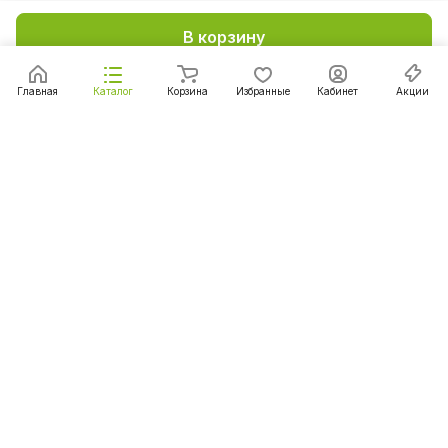
В корзину
Главная
Каталог
Корзина
Избранные
Кабинет
Акции
Подписаться
на новости и акции
Подписаться
Интернет-магазин
Компания
Информация
Помощь