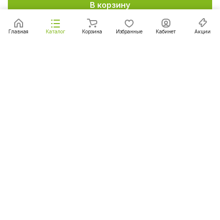
В корзину
Главная
Каталог
Корзина
Избранные
Кабинет
Акции
Подписаться
на новости и акции
Подписаться
Интернет-магазин
Компания
Информация
Помощь