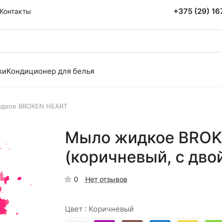
+375 (29) 1
Контакты
ки
Кондиционер для белья
дкое BROKEN HEART
Мыло жидкое BROK
(коричневый, с дво
0
Нет отзывов
Цвет :
Коричневый