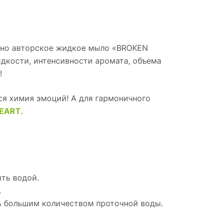
лено авторское жидкое мыло «BROKEN
идкости, интенсивности аромата, объема
!
ся химия эмоций! А для гармоничного
HEART
.
ыть водой.
.
ть большим количеством проточной воды.