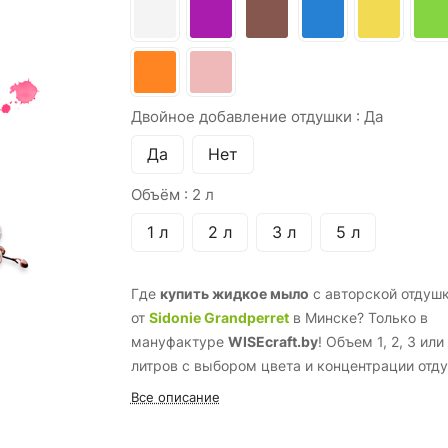
Двойное добавление отдушки :
Да
Да
Нет
Объём :
2 л
1 л
2 л
3 л
5 л
Где
купить жидкое мыло
с авторской отдуш
от
Sidonie Grandperret
в Минске? Только в
мануфактуре
WISEcraft.by
! Объем 1, 2, 3 или
литров с выбором цвета и концентрации отд
Все описание