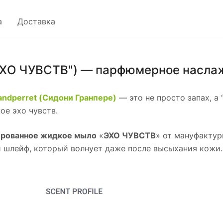
а
Доставка
ХО ЧУВСТВ") — парфюмерное наслажд
randperret (Сидони Гранпере)
— это не просто запах, а
ое эхо чувств.
рованное жидкое мыло
«
ЭХО ЧУВСТВ
» от мануфактур
и шлейф, который волнует даже после высыхания кожи