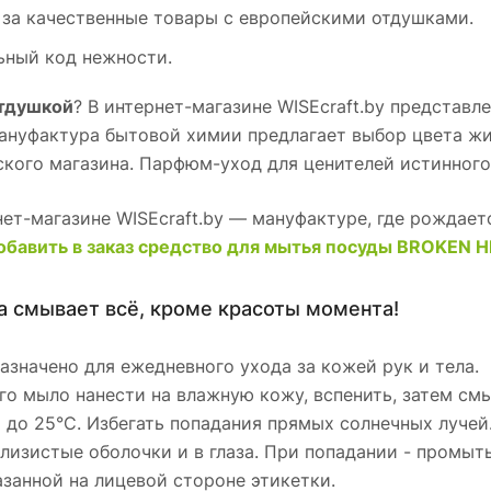
за качественные товары с европейскими отдушками.
ьный код нежности.
отдушкой
? В интернет-магазине WISEcraft.by представ
 Мануфактура бытовой химии предлагает выбор цвета ж
ского магазина. Парфюм-уход для ценителей истинного
т-магазине WISEcraft.by — мануфактуре, где рождает
обавить в заказ средство для мытья посуды BROKEN 
а смывает всё, кроме красоты момента!
значено для ежедневного ухода за кожей рук и тела.
го мыло нанести на влажную кожу, вспенить, затем см
С до 25°С. Избегать попадания прямых солнечных лучей
 слизистые оболочки и в глаза. При попадании - промы
казанной на лицевой стороне этикетки.