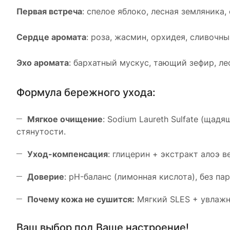
Первая встреча
: спелое яблоко, лесная земляника
Сердце аромата
: роза, жасмин, орхидея, сливочн
Эхо аромата
: бархатный мускус, тающий зефир, ле
Формула бережного ухода:
Мягкое очищение
: Sodium Laureth Sulfate (щад
стянутости.
Уход-компенсация
: глицерин + экстракт алоэ 
Доверие
: pH-баланс (лимонная кислота), без па
Почему кожа не сушится:
Мягкий SLES + увлажн
Ваш выбор под Ваше настроение!