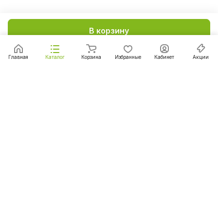
В корзину
Главная
Каталог
Корзина
Избранные
Кабинет
Акции
Подписаться
на новости и акции
Подписаться
Интернет-магазин
Компания
Информация