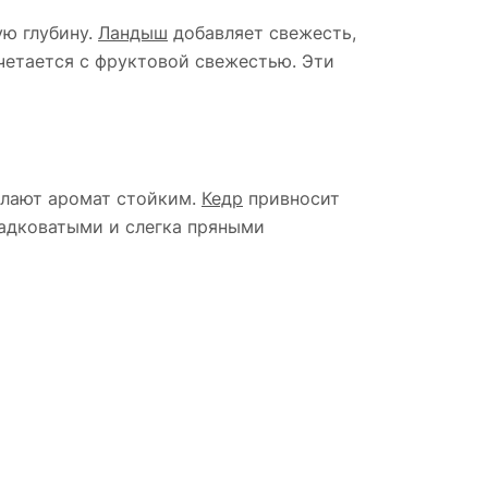
ую глубину.
Ландыш
добавляет свежесть,
четается с фруктовой свежестью. Эти
елают аромат стойким.
Кедр
привносит
адковатыми и слегка пряными