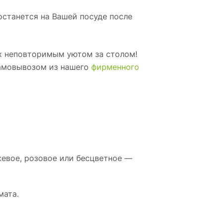
останется на Вашей посуде после
х неповторимым уютом за столом!
самовывозом из нашего
фирменного
нжевое, розовое или бесцветное —
мата.