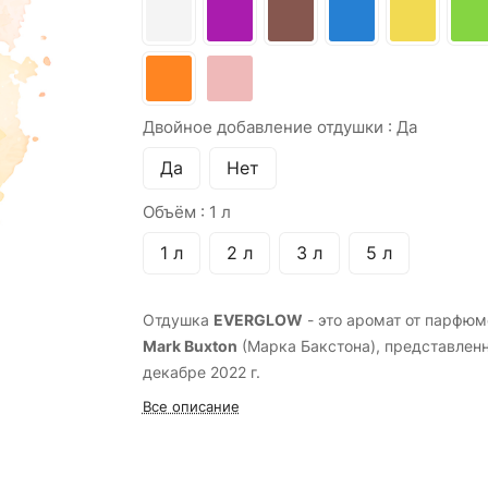
Двойное добавление отдушки :
Да
Да
Нет
Объём :
1 л
1 л
2 л
3 л
5 л
Отдушка
EVERGLOW
- это аромат от парфю
M
ark Buxton
(Марка Бакстона), представлен
декабре 2022 г.
Все описание