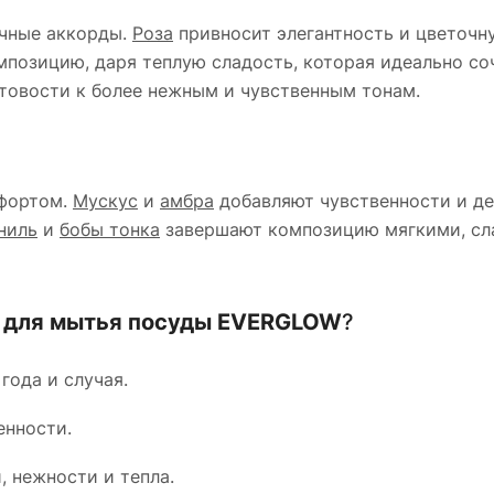
ичные аккорды.
Роза
привносит элегантность и цветочн
позицию, даря теплую сладость, которая идеально со
товости к более нежным и чувственным тонам.
мфортом.
Мускус
и
амбра
добавляют чувственности и д
ниль
и
бобы тонка
завершают композицию мягкими, сл
о для мытья посуды EVERGLOW
?
года и случая.
енности.
, нежности и тепла.