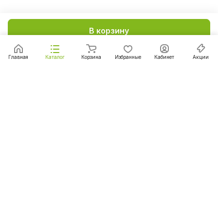
В корзину
Главная
Каталог
Корзина
Избранные
Кабинет
Акции
Подписаться
на новости и акции
Подписаться
Интернет-магазин
Компания
Информация