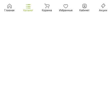
Главная
Каталог
Корзина
Избранные
Кабинет
Акции
Подписаться
на новости и акции
Подписаться
Интернет-магазин
Компания
Информация
Помощь
+375 (29) 167-06-00