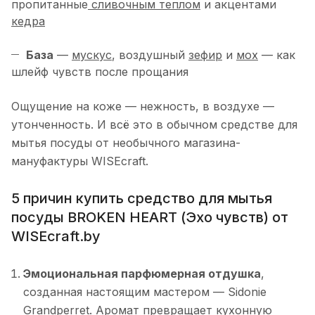
пропитанные
сливочным теплом
и акцентами
кедра
База
—
мускус
, воздушный
зефир
и
мох
— как
шлейф чувств после прощания
Ощущение на коже — нежность, в воздухе —
утонченность. И всё это в обычном средстве для
мытья посуды от необычного магазина-
мануфактуры WISEcraft.
5 причин купить средство для мытья
посуды BROKEN HEART (Эхо чувств) от
WISEcraft.by
Эмоциональная парфюмерная отдушка
,
созданная настоящим мастером — Sidonie
Grandperret. Аромат превращает кухонную