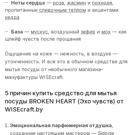
Ноты сердца
—
роза
,
жасмин
и
орхидея
,
пропитанные
сливочным теплом
и акцентами
кедра
База
—
мускус
, воздушный
зефир
и
мох
— как
шлейф чувств после прощания
Ощущение на коже — нежность, в воздухе —
утонченность. И всё это в обычном средстве для
мытья посуды от необычного магазина-
мануфактуры WISEcraft.
5 причин купить средство для мытья
посуды BROKEN HEART (Эхо чувств) от
WISEcraft.by
Эмоциональная парфюмерная отдушка
,
созданная настоящим мастером — Sidonie