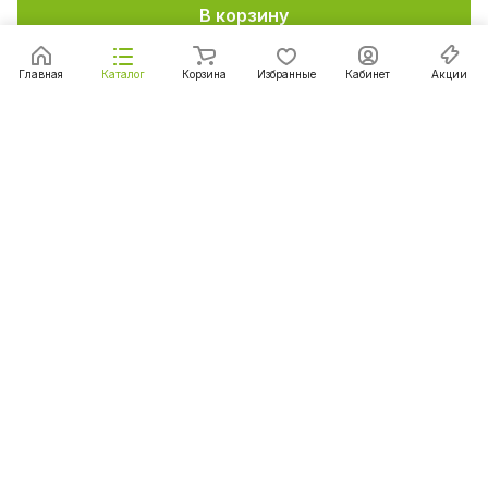
В корзину
Главная
Каталог
Корзина
Избранные
Кабинет
Акции
Подписаться
на новости и акции
Подписаться
Интернет-магазин
Компания
Информация
Помощь