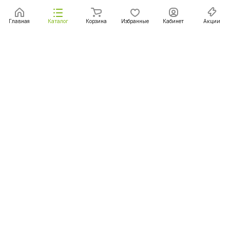
Главная
Каталог
Корзина
Избранные
Кабинет
Акции
Подписаться
на новости и акции
Подписаться
Интернет-магазин
Компания
Информация
Помощь
+375 (29) 167-06-00