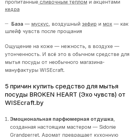
пропитанные
сливочным теплом
и акцентами
кедра
База
—
мускус
, воздушный
зефир
и
мох
— как
шлейф чувств после прощания
Ощущение на коже — нежность, в воздухе —
утонченность. И всё это в обычном средстве для
мытья посуды от необычного магазина-
мануфактуры WISEcraft.
5 причин купить средство для мытья
посуды BROKEN HEART (Эхо чувств) от
WISEcraft.by
Эмоциональная парфюмерная отдушка
,
созданная настоящим мастером — Sidonie
Grandperret. Аромат превращает кухонную