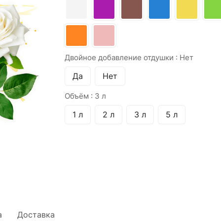
Двойное добавление отдушки :
Нет
Да
Нет
Объём :
3 л
1 л
2 л
3 л
5 л
а
Доставка