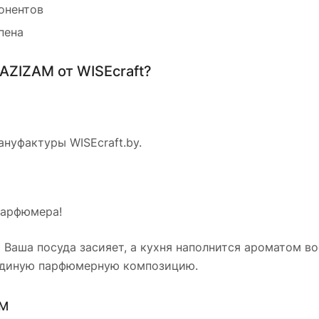
онентов
пена
AZIZAM от WISEcraft?
нуфактуры WISEcraft.by.
парфюмера!
 Ваша посуда засияет, а кухня наполнится ароматом в
 единую парфюмерную композицию.
AM