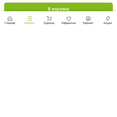
В корзину
Главная
Каталог
Корзина
Избранные
Кабинет
Акции
Подписаться
на новости и акции
Подписаться
Интернет-магазин
Компания
Информация
Помощь