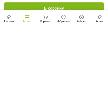
В корзину
Главная
Каталог
Корзина
Избранные
Кабинет
Акции
Подписаться
на новости и акции
Подписаться
Интернет-магазин
Компания
Информация
Помощь