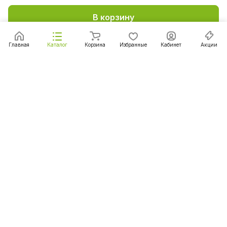
В корзину
Главная
Каталог
Корзина
Избранные
Кабинет
Акции
Подписаться
на новости и акции
Подписаться
Интернет-магазин
Компания
Информация
Помощь