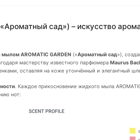
Ароматный сад») – искусство арома
 мылом AROMATIC GARDEN
(«
Ароматный сад
»), созд
агодаря мастерству известного парфюмера
Maurus Bac
ками, оставляя на коже утончённый и элегантный шл
нности
. Каждое прикосновение жидкого мыла AROMATI
нию нот: