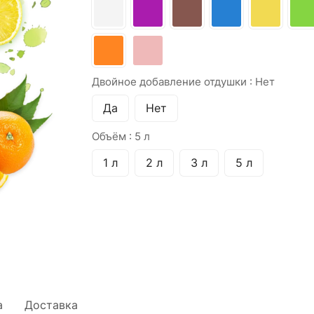
Двойное добавление отдушки :
Нет
Да
Нет
Объём :
5 л
1 л
2 л
3 л
5 л
а
Доставка