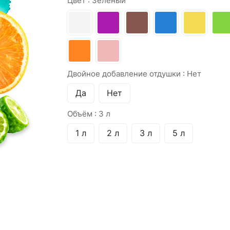
Цвет :
Зеленый
Двойное добавление отдушки :
Нет
Да
Нет
Объём :
3 л
1 л
2 л
3 л
5 л