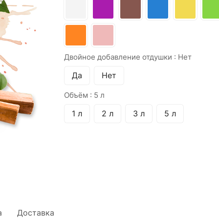
Двойное добавление отдушки :
Нет
Да
Нет
Объём :
5 л
1 л
2 л
3 л
5 л
а
Доставка