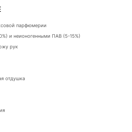
E
ксовой парфюмерии
0%) и неионогенными ПАВ (5-15%)
ожу рук
ая отдушка
ия