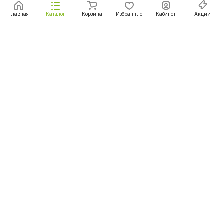
Главная
Каталог
Корзина
Избранные
Кабинет
Акции
Подписаться
на новости и акции
Подписаться
Интернет-магазин
Компания
Информация
Помощь
+375 (29) 167-06-00