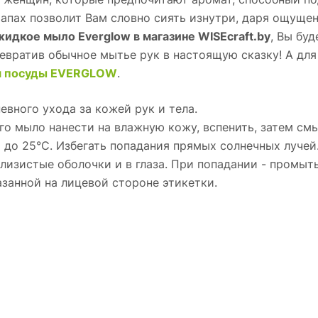
Запах позволит Вам словно сиять изнутри, даря ощущен
жидкое мыло Everglow в магазине WISEcraft.by
, Вы бу
евратив обычное мытье рук в настоящую сказку! А для
я посуды EVERGLOW
.
ного ухода за кожей рук и тела.
го мыло нанести на влажную кожу, вспенить, затем см
С до 25°С. Избегать попадания прямых солнечных лучей
 слизистые оболочки и в глаза. При попадании - промы
казанной на лицевой стороне этикетки.