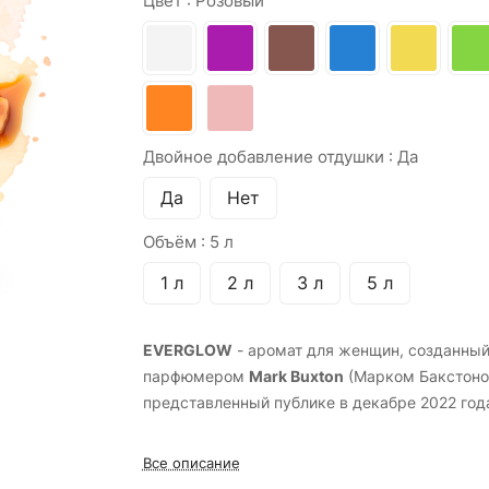
Цвет :
Розовый
Двойное добавление отдушки :
Да
Да
Нет
Объём :
5 л
1 л
2 л
3 л
5 л
EVERGLOW
- аромат для женщин, созданны
парфюмером
Mark Buxton
(Марком Бакстоно
представленный публике в декабре 2022 год
Все описание