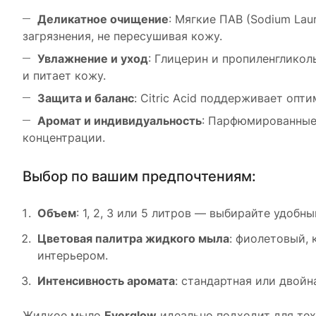
Деликатное очищение
: Мягкие ПАВ (Sodium Laur
загрязнения, не пересушивая кожу.
Увлажнение и уход
: Глицерин и пропиленгликол
и питает кожу.
Защита и баланс
: Citric Acid поддерживает оп
Аромат и индивидуальность
: Парфюмированные
концентрации.
Выбор по вашим предпочтениям:
Объем
: 1, 2, 3 или 5 литров — выбирайте удобн
Цветовая палитра жидкого мыла
: фиолетовый,
интерьером.
Интенсивность аромата
: стандартная или двой
Жидкое мыло
Everglow
идеально подходит для тех