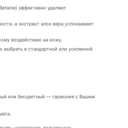
l Betaine) эффективно удаляют
ости, а экстракт алоэ вера успокаивает
гкому воздействию на кожу.
 выбрать в стандартной или усиленной
овый или бесцветный — гармония с Вашим
мата.
днять настроение, подчеркнуть