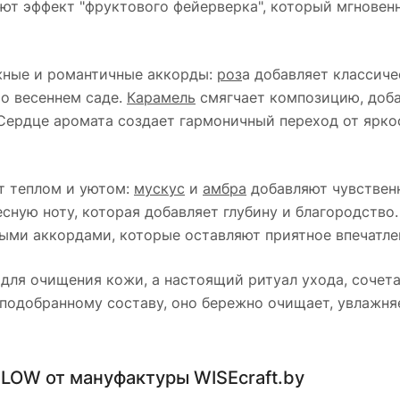
ют эффект "фруктового фейерверка", который мгновен
жные и романтичные аккорды:
роз
а добавляет классиче
 о весеннем саде.
Карамель
смягчает композицию, доба
Сердце аромата создает гармоничный переход от ярко
т теплом и уютом:
мускус
и
амбра
добавляют чувственн
сную ноту, которая добавляет глубину и благородство
ыми аккордами, которые оставляют приятное впечатле
 для очищения кожи, а настоящий ритуал ухода, сочет
 подобранному составу, оно бережно очищает, увлажн
LOW от мануфактуры WISEcraft.by