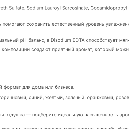
eth Sulfate, Sodium Lauroyl Sarcosinate, Cocamidopropy
ь помогают сохранить естественный уровень увлажненн
тимальный pH-баланс, а Disodium EDTA способствует мя
 композиции создают приятный аромат, который можно
ый формат для дома или бизнеса.
 коричневый, синий, желтый, зеленый, оранжевый, роз
ная отдушка — подберите идеальную насыщенность аро
 женщин, которые предпочитают аромат, способный по