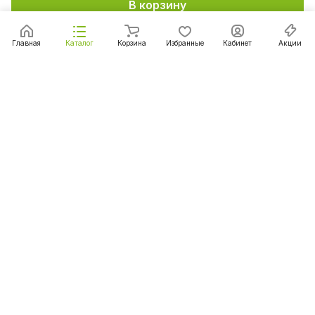
В корзину
Главная
Каталог
Корзина
Избранные
Кабинет
Акции
Подписаться
на новости и акции
Подписаться
Интернет-магазин
Компания
Информация
Помощь