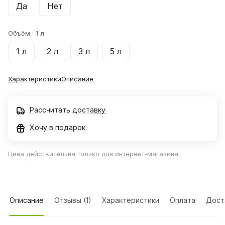
Да
Нет
Объём :
1 л
1 л
2 л
3 л
5 л
Характеристики
Описание
Рассчитать доставку
Хочу в подарок
Цена действительна только для интернет-магазина.
Описание
Отзывы (1)
Характеристики
Оплата
Дост