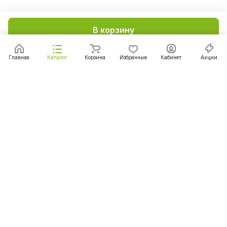
В корзину
Главная
Каталог
Корзина
Избранные
Кабинет
Акции
Подписаться
на новости и акции
Подписаться
Интернет-магазин
Компания
Информация
Помощь