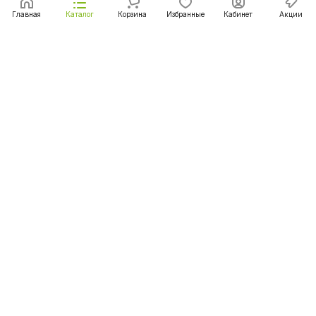
Главная
Каталог
Корзина
Избранные
Кабинет
Акции
Подписаться
на новости и акции
Подписаться
Интернет-магазин
Компания
Информация
Помощь
+375 (29) 167-06-00