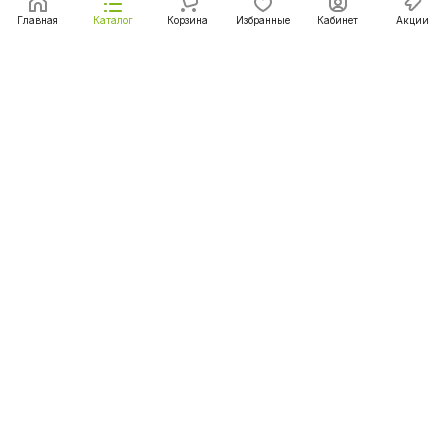
Главная
Каталог
Корзина
Избранные
Кабинет
Акции
Подписаться
на новости и акции
Подписаться
Интернет-магазин
Компания
Информация
Помощь
+375 (29) 167-06-00