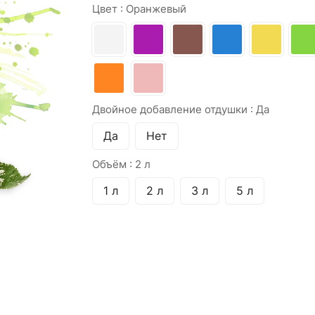
Цвет :
Оранжевый
Двойное добавление отдушки :
Да
Да
Нет
Объём :
2 л
1 л
2 л
3 л
5 л