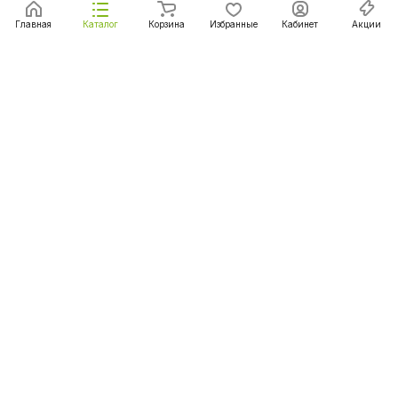
Главная
Каталог
Корзина
Избранные
Кабинет
Акции
Подписаться
на новости и акции
Подписаться
Интернет-магазин
Компания
Информация
Помощь
+375 (29) 167-06-00