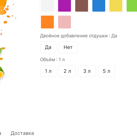
Двойное добавление отдушки :
Да
Да
Нет
Объём :
1 л
1 л
2 л
3 л
5 л
а
Доставка